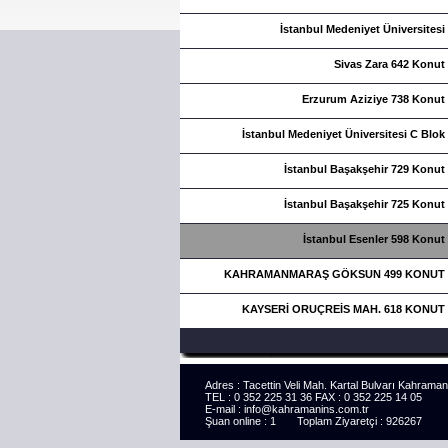
İstanbul Medeniyet Üniversitesi
Sivas Zara 642 Konut
Erzurum Aziziye 738 Konut
İstanbul Medeniyet Üniversitesi C Blok
İstanbul Başakşehir 729 Konut
İstanbul Başakşehir 725 Konut
İstanbul Esenler 598 Konut
KAHRAMANMARAŞ GÖKSUN 499 KONUT
KAYSERİ ORUÇREİS MAH. 618 KONUT
Adres : Tacettin Veli Mah. Kartal Bulvarı Kahrama
TEL : 0 352 225 31 36 FAX : 0 352 225 14 05
E-mail : info@kahramanins.com.tr
Şuan online : 1 Toplam Ziyaretçi : 926267