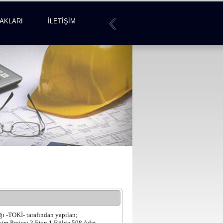
AKLARI
İLETİŞİM
ğı -TOKİ- tarafından yapılan;
işim Projesi 3.Etap 1.Bölge 598 Adet