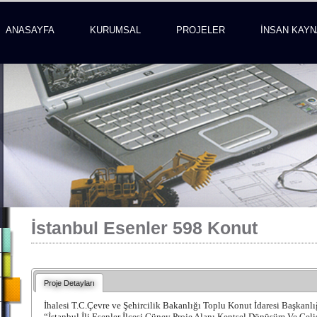
ANASAYFA
KURUMSAL
PROJELER
İNSAN KAYN
İstanbul Esenler 598 Konut
Proje Detayları
İhalesi T.C.Çevre ve Şehircilik Bakanlığı Toplu Konut İdaresi Başkanlı
“İstanbul İli Esenler İlçesi Güney Proje Alanı Kentsel Dönüşüm Ve Gel