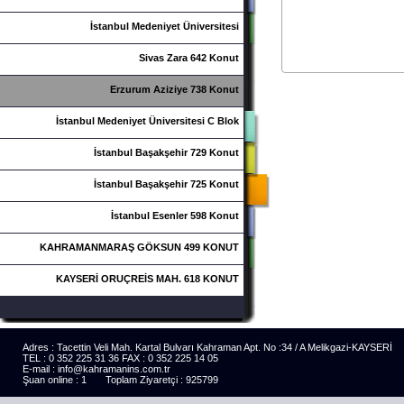
İstanbul Medeniyet Üniversitesi
Sivas Zara 642 Konut
Erzurum Aziziye 738 Konut
İstanbul Medeniyet Üniversitesi C Blok
İstanbul Başakşehir 729 Konut
İstanbul Başakşehir 725 Konut
İstanbul Esenler 598 Konut
KAHRAMANMARAŞ GÖKSUN 499 KONUT
KAYSERİ ORUÇREİS MAH. 618 KONUT
Adres : Tacettin Veli Mah. Kartal Bulvarı Kahraman Apt. No :34 / A Melikgazi-KAYSERİ
TEL : 0 352 225 31 36 FAX : 0 352 225 14 05
E-mail : info@kahramanins.com.tr
Şuan online : 1 Toplam Ziyaretçi : 925799