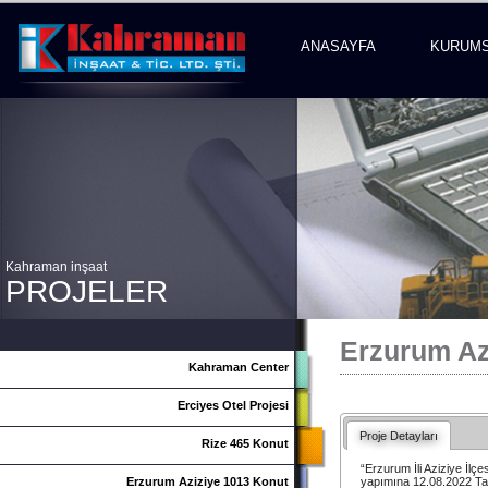
ANASAYFA
KURUM
Kahraman inşaat
PROJELER
Erzurum Az
Kahraman Center
Erciyes Otel Projesi
Proje Detayları
Rize 465 Konut
“Erzurum İli Aziziye İlçe
Erzurum Aziziye 1013 Konut
yapımına 12.08.2022 Tar