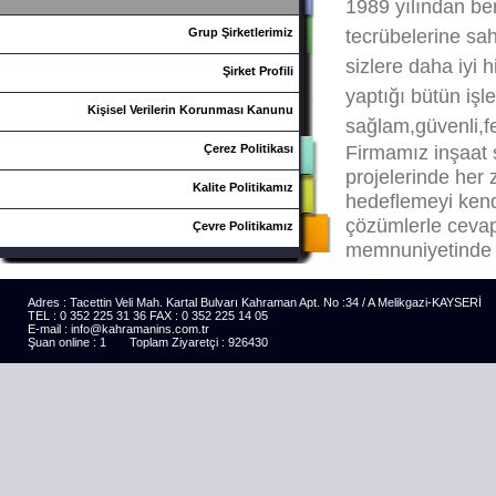
1989 yılından ber
tecrübelerine sa
Grup Şirketlerimiz
sizlere daha iyi
Şirket Profili
yaptığı bütün işl
Kişisel Verilerin Korunması Kanunu
sağlam,güvenli,f
Firmamız inşaat 
Çerez Politikası
projelerinde her
Kalite Politikamız
hedeflemeyi kend
çözümlerle cevap
Çevre Politikamız
memnuniyetinde h
Adres : Tacettin Veli Mah. Kartal Bulvarı Kahraman Apt. No :34 / A Melikgazi-KAYSERİ
TEL : 0 352 225 31 36 FAX : 0 352 225 14 05
E-mail : info@kahramanins.com.tr
Şuan online : 1 Toplam Ziyaretçi : 926430