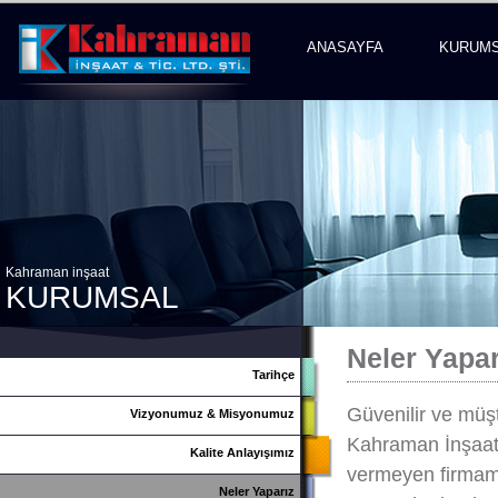
ANASAYFA
KURUM
Kahraman inşaat
KURUMSAL
Neler Yapar
Tarihçe
Güvenilir ve müş
Vizyonumuz & Misyonumuz
Kahraman İnşaat 
Kalite Anlayışımız
vermeyen firmamız
Neler Yaparız